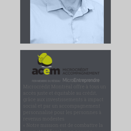
Microcrédit Montréal offre à tous un
accès juste et équitable au crédit,
grâce aux investissements à impact
social et par un accompagnement
personnalisé pour les personnes à
revenus modestes.
« Notre mission est de combattre la