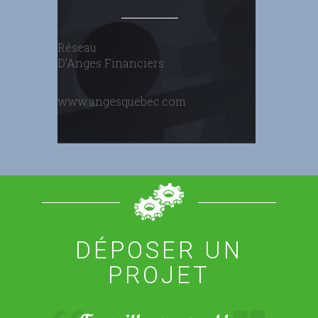
Réseau
D’Anges Financiers
www.angesquebec.com
DÉPOSER UN
PROJET