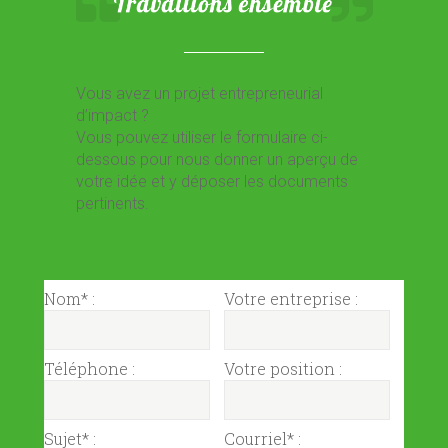
Vous avez un projet entrepreneurial
d’impact ?
Vous pouvez utiliser le formulaire ci-
dessous pour nous donner un aperçu de
votre idée et y déposer les documents
pertinents.
Nom* :
Votre entreprise :
Téléphone :
Votre position :
Sujet* :
Courriel* :