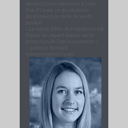
des propriétés similaires à celle
d’un PS neuf, ce qui améliore
durablement le cycle de vie du
produit.
« La raison d’être de Polystyvert est
d’avoir un impact majeur sur la
protection de l’environnement »
– Solenne Brouard
www.polystyvert.com