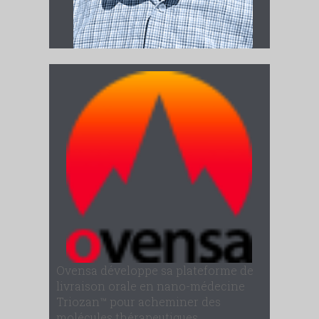
Ovensa développe sa plateforme de
livraison orale en nano-médecine
Triozan™ pour acheminer des
molécules thérapeutiques