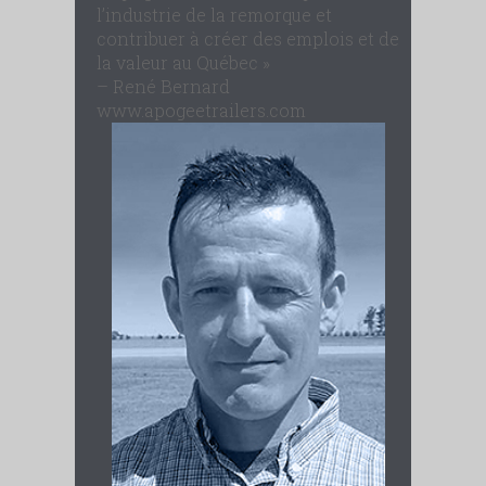
l’industrie de la remorque et
contribuer à créer des emplois et de
la valeur au Québec »
– René Bernard
www.apogeetrailers.com