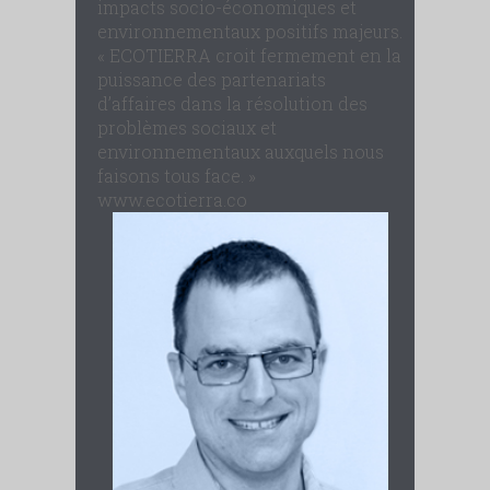
impacts socio-économiques et
environnementaux positifs majeurs.
« ECOTIERRA croit fermement en la
puissance des partenariats
d’affaires dans la résolution des
problèmes sociaux et
environnementaux auxquels nous
faisons tous face. »
www.ecotierra.co