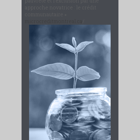
pauvreté et l’exclusion par une
approche novatrice : le crédit
communautaire »
microcreditmontreal.ca
/