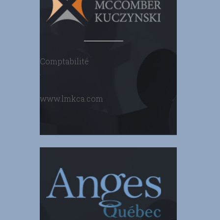
Comptabilité
.
www.lmkca.com