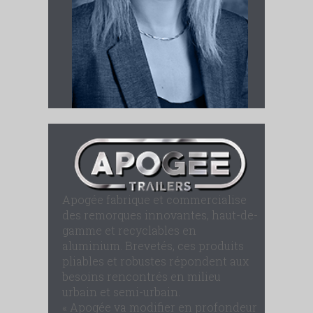
Apogée fabrique et commercialise
des remorques innovantes, haut-de-
gamme et recyclables en
aluminium. Brevetés, ces produits
pliables et robustes répondent aux
besoins rencontrés en milieu
urbain et semi-urbain.
« Apogée va modifier en profondeur