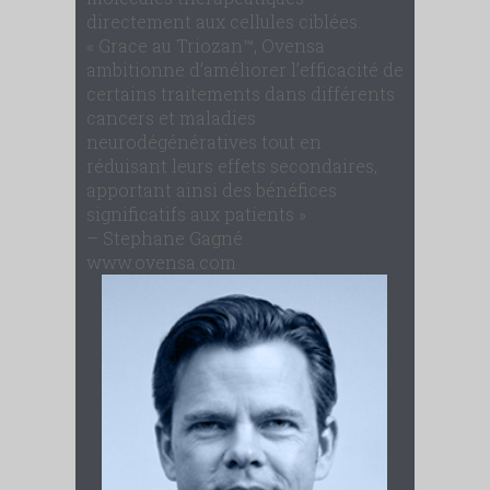
directement aux cellules ciblées.
« Grace au Triozan™, Ovensa
ambitionne d’améliorer l’efficacité de
certains traitements dans différents
cancers et maladies
neurodégénératives tout en
réduisant leurs effets secondaires,
apportant ainsi des bénéfices
significatifs aux patients »
– Stephane Gagné
www.ovensa.com