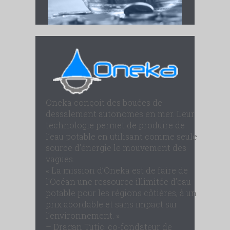
Oneka conçoit des bouées de
dessalement autonomes en mer. Leur
technologie permet de produire de
l’eau potable en utilisant comme seule
source d’énergie le mouvement des
vagues.
« La mission d’Oneka est de faire de
l’Océan une ressource illimitée d’eau
potable pour les régions côtières, à un
prix abordable et sans impact sur
l’environnement. »
– Dragan Tutic, co-fondateur de